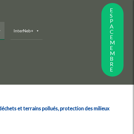
E
S
P
A
InterNeb+
C
E
M
E
M
B
R
E
 déchets et terrains pollués, protection des milieux