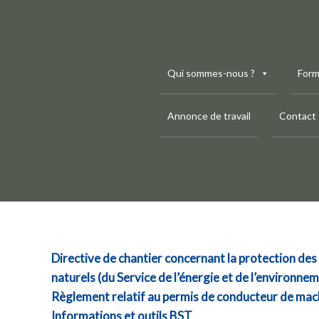
Aller
au
contenu
Qui sommes-nous ?
Form
Annonce de travail
Contact
Directive de chantier concernant la protection des e
naturels (du Service de l’énergie et de l’environn
Règlement relatif au permis de conducteur de mac
Informations et outils BST