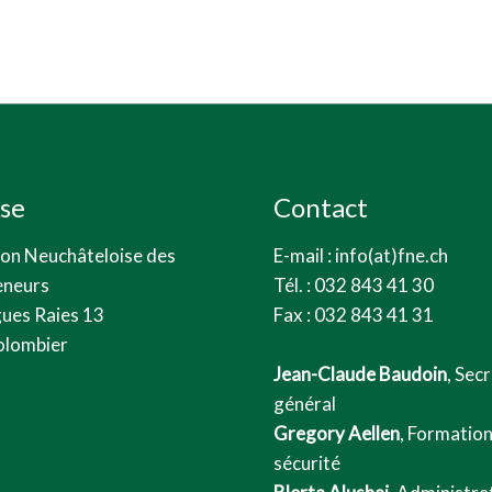
se
Contact
ion Neuchâteloise des
E-mail : info(at)fne.ch
eneurs
Tél. : 032 843 41 30
ues Raies 13
Fax : 032 843 41 31
lombier
Jean-Claude Baudoin
, Sec
général
Gregory Aellen
, Formation
sécurité