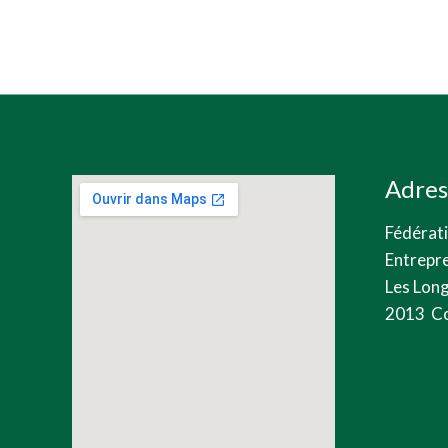
Adres
Fédérat
Entrepr
Les Long
2013 Co